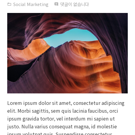
Social Marketing
댓글이 없습니다
folder_open
comment
Lorem ipsum dolor sit amet, consectetur adipiscing
elit. Morbi sagittis, sem quis lacinia faucibus, orci
ipsum gravida tortor, vel interdum mi sapien ut
justo. Nulla varius consequat magna, id molestie
ipsum volutpat quis. Suspendisse consectetur