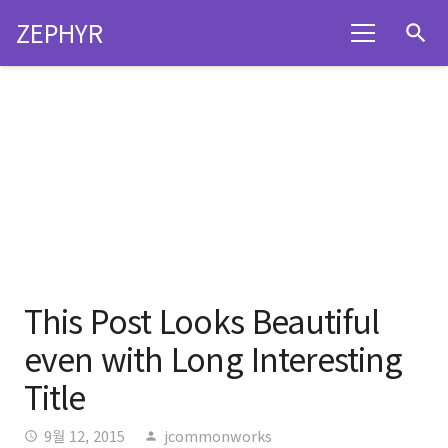
ZEPHYR
search
This Post Looks Beautiful
even with Long Interesting
Title
9월 12, 2015
jcommonworks
access_time
person