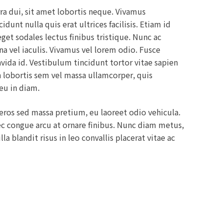
rra dui, sit amet lobortis neque. Vivamus
unt nulla quis erat ultrices facilisis. Etiam id
get sodales lectus finibus tristique. Nunc ac
na vel iaculis. Vivamus vel lorem odio. Fusce
ravida id. Vestibulum tincidunt tortor vitae sapien
oin lobortis sem vel massa ullamcorper, quis
 eu in diam.
eros sed massa pretium, eu laoreet odio vehicula.
c congue arcu at ornare finibus. Nunc diam metus,
 blandit risus in leo convallis placerat vitae ac