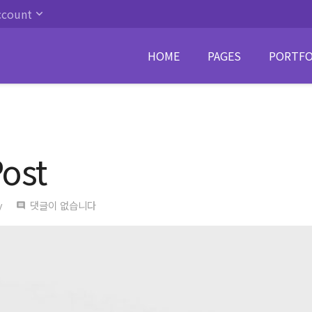
ccount
HOME
PAGES
PORTFO
Post
y
댓글이 없습니다
comment