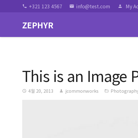
+321 123 4567
info@test.com
My A
phone
email
person
ZEPHYR
This is an Image 
4월 20, 2013
jcommonworks
Photograph
access_time
person
folder_open