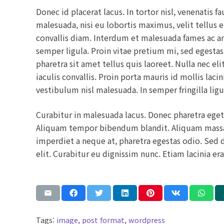
Donec id placerat lacus. In tortor nisl, venenatis 
malesuada, nisi eu lobortis maximus, velit tellus e
convallis diam. Interdum et malesuada fames ac ant
semper ligula. Proin vitae pretium mi, sed egestas
pharetra sit amet tellus quis laoreet. Nulla nec eli
iaculis convallis. Proin porta mauris id mollis laci
vestibulum nisl malesuada. In semper fringilla ligu
Curabitur in malesuada lacus. Donec pharetra eget
Aliquam tempor bibendum blandit. Aliquam massa t
imperdiet a neque at, pharetra egestas odio. Sed d
elit. Curabitur eu dignissim nunc. Etiam lacinia e
Tags:
image
,
post format
,
wordpress