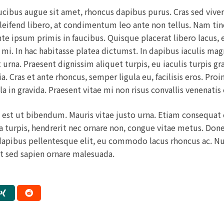
faucibus augue sit amet, rhoncus dapibus purus. Cras sed vive
leifend libero, at condimentum leo ante non tellus. Nam tincid
e ipsum primis in faucibus. Quisque placerat libero lacus, e
 mi. In hac habitasse platea dictumst. In dapibus iaculis mag
t urna. Praesent dignissim aliquet turpis, eu iaculis turpis g
nia. Cras et ante rhoncus, semper ligula eu, facilisis eros. Pr
la in gravida. Praesent vitae mi non risus convallis venenatis
 est ut bibendum. Mauris vitae justo urna. Etiam consequat 
urpis, hendrerit nec ornare non, congue vitae metus. Done
apibus pellentesque elit, eu commodo lacus rhoncus ac. Nulla
rat sed sapien ornare malesuada.